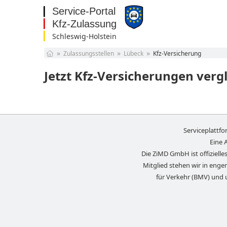
Schleswig-Holstein
Baden-Württemberg
Zulassungsstellen
Lübeck
Kfz-Versicherung
Bayern
Berlin
Jetzt Kfz-Versicherungen verg
Brandenburg
Bremen
Hamburg
Hessen
Mecklenburg-
Serviceplattf
Vorpommern
Niedersachsen
Eine 
Nordrhein-Westfalen
Die ZiMD GmbH ist offizielles
Rheinland-Pfalz
Mitglied stehen wir in eng
Saarland
für Verkehr (BMV) und 
Sachsen
Sachsen-Anhalt
Schleswig-Holstein
Thüringen