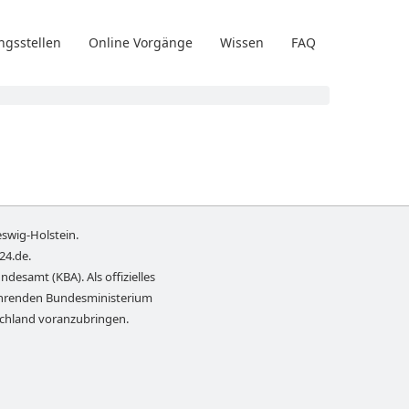
ngsstellen
Online Vorgänge
Wissen
FAQ
eswig-Holstein
.
-24.de
.
ndesamt (KBA). Als offizielles
führenden Bundesministerium
schland voranzubringen.