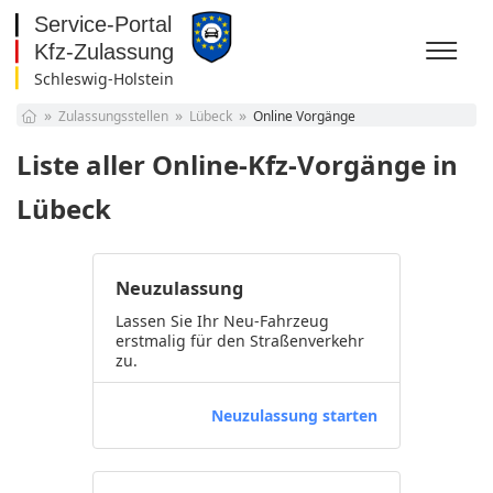
Schleswig-Holstein
Baden-Württemberg
Zulassungsstellen
Lübeck
Online Vorgänge
Bayern
Berlin
Liste aller Online-Kfz-Vorgänge in
Brandenburg
Bremen
Lübeck
Hamburg
Hessen
Mecklenburg-
Neuzulassung
Vorpommern
Niedersachsen
Nordrhein-Westfalen
Lassen Sie Ihr Neu-Fahrzeug
erstmalig für den Straßenverkehr
Rheinland-Pfalz
zu.
Saarland
Sachsen
Neuzulassung starten
Sachsen-Anhalt
Schleswig-Holstein
Thüringen